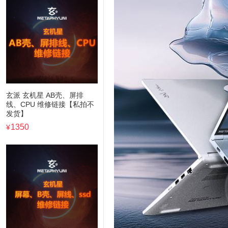
玄派 玄机星 AB壳、屏排
线、CPU 维修链接【私拍不
发货】
1350
¥