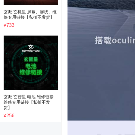
玄派 玄机星 屏幕、屏线、维
修专用链接【私拍不发货】
733
¥
玄派 玄智星 电池 维修链接
维修专用链接【私拍不发
货】
256
¥