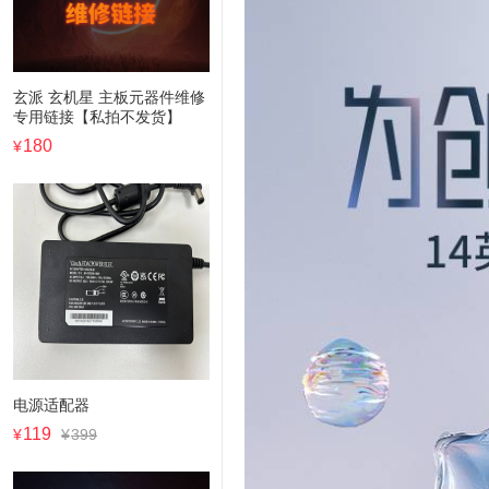
玄派 玄机星 主板元器件维修
专用链接【私拍不发货】
180
¥
电源适配器
119
¥
¥
399