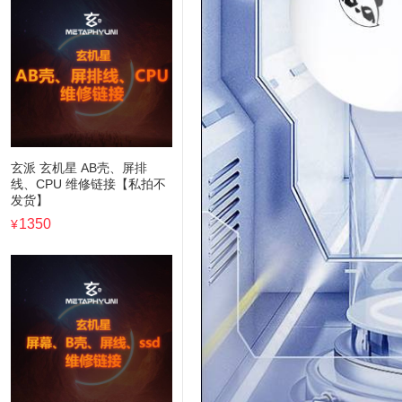
玄派 玄机星 AB壳、屏排
线、CPU 维修链接【私拍不
发货】
1350
¥