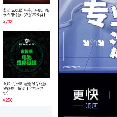
玄派 玄机星 屏幕、屏线、维
修专用链接【私拍不发货】
733
¥
玄派 玄智星 电池 维修链接
维修专用链接【私拍不发
货】
256
¥