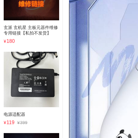
玄派 玄机星 主板元器件维修
专用链接【私拍不发货】
180
¥
电源适配器
119
¥
¥
399