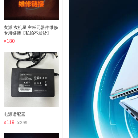
玄派 玄机星 主板元器件维修
专用链接【私拍不发货】
180
¥
电源适配器
119
¥
¥
399