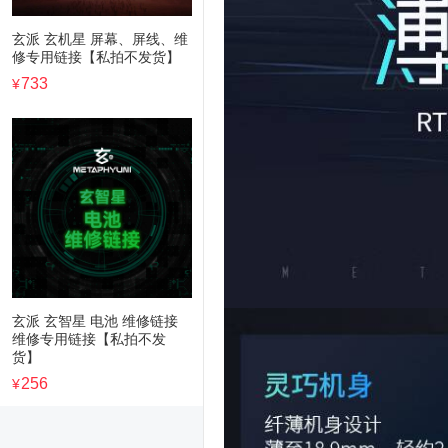
玄派 玄机星 屏幕、屏线、维
修专用链接【私拍不发货】
733
¥
玄派 玄智星 电池 维修链接
维修专用链接【私拍不发
货】
256
¥