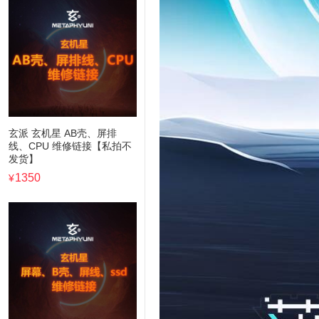
玄派 玄机星 AB壳、屏排
线、CPU 维修链接【私拍不
发货】
1350
¥