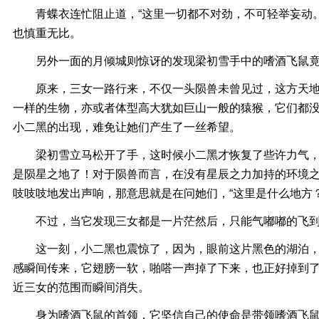
青蝶衣连忙阻止道，“这里一切都不对劲，不可轻举妄动。
也慎重无比。
另外一面的月倾城则惊讶的发现梁初雪手中的嗜酒飞鼠竟然
原来，三女一路行来，不仅一头陨兽未曾见过，这方天地
一样的生物，亦或者体型高大犹如巨山一般的猿猴，它们都
小二黑的出现，难免让她们产生了一丝希望。
梁初雪立马松开了手，这时候小二黑才恢复了些许力气，
是陨星之地了！对于陨兽而言，在没有星辰之力加持的环境
吱吱吱地发出声响，那意思就是在问她们，“这里是什么地方？
不过，当它发现三女都是一片茫然后，只能气嘟嘟的飞到
这一刻，小二黑也震惊了，因为，眼前这片黑色的湖泊，
感瞬间传来，它翅膀一软，啪嗒一声掉了下来，也正好掉到
近三女的范围而瞬间消失。
身为嗜酒飞鼠的首领，它坚信自己的使命是带领嗜酒飞鼠