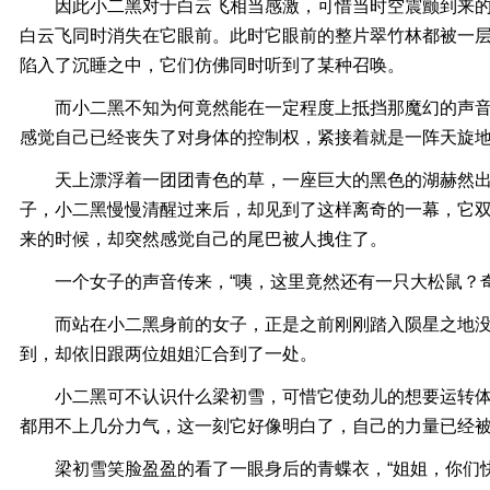
因此小二黑对于白云飞相当感激，可惜当时空震颤到来的
白云飞同时消失在它眼前。此时它眼前的整片翠竹林都被一
陷入了沉睡之中，它们仿佛同时听到了某种召唤。
而小二黑不知为何竟然能在一定程度上抵挡那魔幻的声音
感觉自己已经丧失了对身体的控制权，紧接着就是一阵天旋
天上漂浮着一团团青色的草，一座巨大的黑色的湖赫然出
子，小二黑慢慢清醒过来后，却见到了这样离奇的一幕，它
来的时候，却突然感觉自己的尾巴被人拽住了。
一个女子的声音传来，“咦，这里竟然还有一只大松鼠？奇
而站在小二黑身前的女子，正是之前刚刚踏入陨星之地没
到，却依旧跟两位姐姐汇合到了一处。
小二黑可不认识什么梁初雪，可惜它使劲儿的想要运转体
都用不上几分力气，这一刻它好像明白了，自己的力量已经
梁初雪笑脸盈盈的看了一眼身后的青蝶衣，“姐姐，你们快