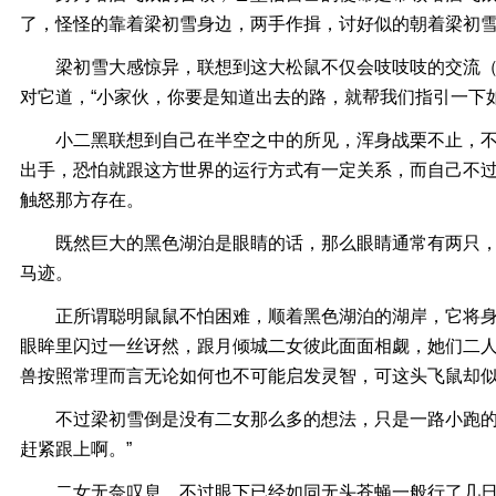
了，怪怪的靠着梁初雪身边，两手作揖，讨好似的朝着梁初
梁初雪大感惊异，联想到这大松鼠不仅会吱吱吱的交流（
对它道，“小家伙，你要是知道出去的路，就帮我们指引一下如
小二黑联想到自己在半空之中的所见，浑身战栗不止，不
出手，恐怕就跟这方世界的运行方式有一定关系，而自己不
触怒那方存在。
既然巨大的黑色湖泊是眼睛的话，那么眼睛通常有两只，
马迹。
正所谓聪明鼠鼠不怕困难，顺着黑色湖泊的湖岸，它将身
眼眸里闪过一丝讶然，跟月倾城二女彼此面面相觑，她们二
兽按照常理而言无论如何也不可能启发灵智，可这头飞鼠却
不过梁初雪倒是没有二女那么多的想法，只是一路小跑的跟
赶紧跟上啊。”
二女无奈叹息，不过眼下已经如同无头苍蝇一般行了几日