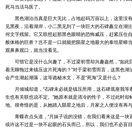
死马当活马医了。
黑色湖泊当真是巨大无比，占地起码万亩以上，这里没有
见黑夜，沿着湖岸，小二黑见到了一块巨大的石碑矗立在湖
何文字残留。它又联想起那黑色眼睛的恐怖威压，赶紧压住
般体格的巨兽？岂不是一口就能把陨星之地最大的泰坦星蟒
观鼻鼻观口，就当没看见。
可惜它是没什么兴趣了，不过梁初雪却兴趣盎然，“如此巨
着无聊拖过来镇压这片死海的？”对于梁初雪而言，这黑色湖
会产生潮起潮落，这等诡秘水文，不是“死海”又是什么？
月倾城却道，“石碑未必就是镇压所用，这石碑底座我等看
生也有关联也说不定。”她原本就是清冷的性子，不过此时却
地。很奇怪的是，从她踏入陨星之地后，月家之人便没有再
青蝶衣点头道，“月妹子说的没错，在我们看来这是一块通
或许这不过是一块不起眼的石头而已，所以，我们也不必盲目